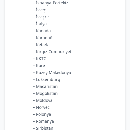
– İspanya-Portekiz
– İsveç
– İsviçre
– İtalya
– Kanada
– Karadağ
– Kebek
– Kırgız Cumhuriyeti
– KKTC
– Kore
– Kuzey Makedonya
– Lüksemburg
– Macaristan
– Moğolistan
– Moldova
– Norveç
– Polonya
– Romanya
– Sırbistan