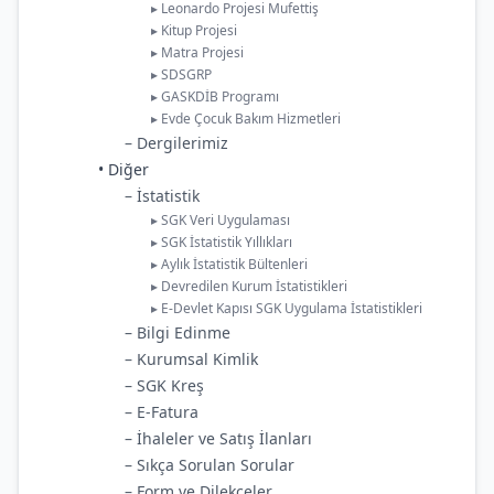
▸ Leonardo Projesi Mufettiş
▸ Kitup Projesi
▸ Matra Projesi
▸ SDSGRP
▸ GASKDİB Programı
▸ Evde Çocuk Bakım Hizmetleri
– Dergilerimiz
• Diğer
– İstatistik
▸ SGK Veri Uygulaması
▸ SGK İstatistik Yıllıkları
▸ Aylık İstatistik Bültenleri
▸ Devredilen Kurum İstatistikleri
▸ E-Devlet Kapısı SGK Uygulama İstatistikleri
– Bilgi Edinme
– Kurumsal Kimlik
– SGK Kreş
– E-Fatura
– İhaleler ve Satış İlanları
– Sıkça Sorulan Sorular
– Form ve Dilekçeler