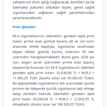
sahiplerine ölüm aylığı bağlanacak, kendileri ya da
bakmakla yükümlü oldukları kişiler, genel sağlık
sigortasından sağlanan sağlık yardımlarından
yararlanacaklardır.
Prim İşlemleri
Ek-6 sigortalılarının ödemeleri gereken aylık prim
tutarı; prime esas günlük kazanç alt ve üst sınırı
arasında olmak kaydıyla, sigortalılar tarafından
beyan edilen günlük kazanç tutarının 30 katı
üzerinden hesaplanmaktadır. Buna göre 2026 yılı
için, asgari ücret üzerinden prime esas kazanç
beyanında bulunan bir Ek-6 sigortalısının ödemesi
gereken aylık prim tutarı: 33.030,00 TL × %33,5 =
11.065,05 TL’dir (Azami tutar ise 99.585,45 TL’dir).
Bu kapsamdaki sigortalıların %3 oranındaki işsizlik
primini de ödeyerek işsizlik sigortasına tabi olmayı
talep etmeleri halinde ödemeleri gereken aylık
prim tutarı 33.030,00 TL × %36,5 = 12.055,95 TL
olmaktadır (Azami tutar ise 108.503,55 TL’dir).