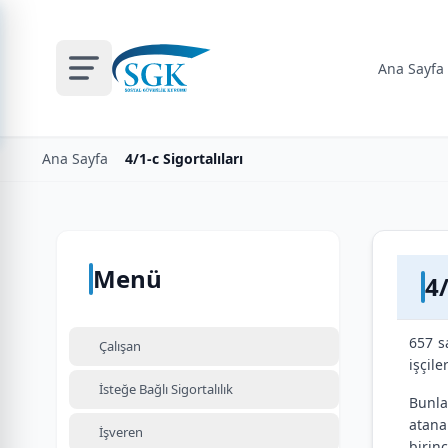
Ana Sayfa
Ana Sayfa
4/1-c Sigortalıları
Menü
4/
657 s
Çalışan
işçile
İsteğe Bağlı Sigortalılık
Bunla
atana
İşveren
birin