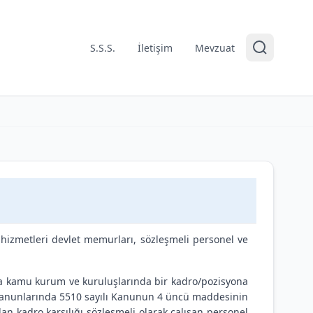
S.S.S.
İletişim
Mevzuat
zmetleri devlet memurları, sözleşmeli personel ve
 kamu kurum ve kuruluşlarında bir kadro/pozisyona
 kanunlarında 5510 sayılı Kanunun 4 üncü maddesinin
an kadro karşılığı sözleşmeli olarak çalışan personel