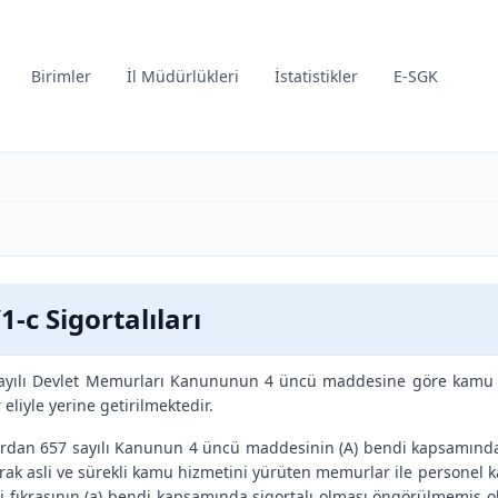
Birimler
İl Müdürlükleri
İstatistikler
E-SGK
1-c Sigortalıları
ayılı Devlet Memurları Kanununun 4 üncü maddesine göre kamu hi
r eliyle yerine getirilmektedir.
rdan 657 sayılı Kanunun 4 üncü maddesinin (A) bendi kapsamında
rak asli ve sürekli kamu hizmetini yürüten memurlar ile personel
ci fıkrasının (a) bendi kapsamında sigortalı olması öngörülmemiş ol