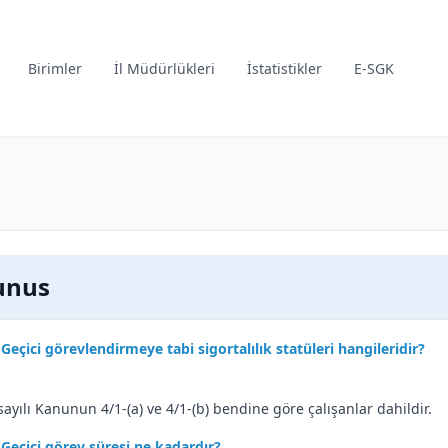
Birimler
İl Müdürlükleri
İstatistikler
E-SGK
unus
Geçici görevlendirmeye tabi sigortalılık statüleri hangileridir?
sayılı Kanunun 4/1-(a) ve 4/1-(b) bendine göre çalışanlar dahildir.
Geçici görev süresi ne kadardır?