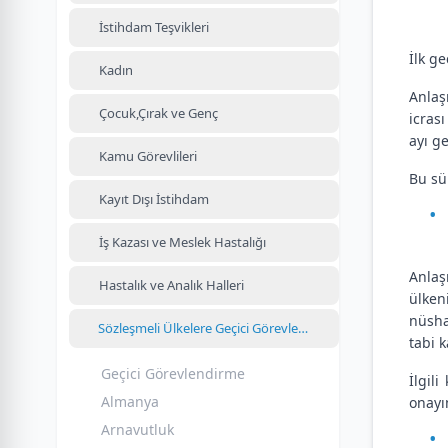
İstihdam Teşvikleri
İlk g
Kadın
Anlaş
Çocuk,Çırak ve Genç
icras
ayı g
Kamu Görevlileri
Bu sü
Kayıt Dışı İstihdam
İş Kazası ve Meslek Hastalığı
Anlaş
Hastalık ve Analık Halleri
ülken
nüsha
Sözleşmeli Ülkelere Geçici Görevlendirme
tabi k
Geçici Görevlendirme
İlgil
Almanya
onayı
Arnavutluk