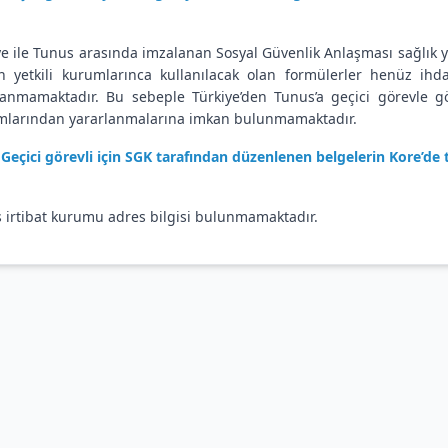
ye ile Tunus arasında imzalanan Sosyal Güvenlik Anlaşması sağlık y
ın yetkili kurumlarınca kullanılacak olan formülerler henüz i
anmamaktadır. Bu sebeple Türkiye’den Tunus’a geçici görevle gö
mlarından yararlanmalarına imkan bulunmamaktadır.
Geçici görevli için SGK tarafından düzenlenen belgelerin Kore’d
 irtibat kurumu adres bilgisi bulunmamaktadır.