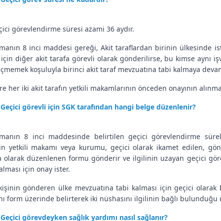
eçici görevlendirme süresi azami 36 aydır.
manın 8 inci maddesi gereği, Akit taraflardan birinin ülkesinde isti
ı için diğer akit tarafa görevli olarak gönderilirse, bu kimse aynı i
eçmemek koşuluyla birinci akit taraf mevzuatına tabi kalmaya deva
re her iki akit tarafın yetkili makamlarının önceden onayının alınmas
Geçici görevli için SGK tarafından hangi belge düzenlenir?
manın 8 inci maddesinde belirtilen geçici görevlendirme sürel
in yetkili makamı veya kurumu, geçici olarak ikamet edilen, gö
 olarak düzenlenen formu gönderir ve ilgilinin uzayan geçici g
alması için onay ister.
i kişinin gönderen ülke mevzuatına tabi kalması için geçici olara
nı form üzerinde belirterek iki nüshasını ilgilinin bağlı bulunduğ
Geçici görevdeyken sağlık yardımı nasıl sağlanır?