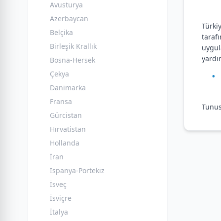
Avusturya
Azerbaycan
Türki
Belçika
taraf
Birleşik Krallık
uygul
yardı
Bosna-Hersek
Çekya
Danimarka
Fransa
Tunus
Gürcistan
Hırvatistan
Hollanda
İran
İspanya-Portekiz
İsveç
İsviçre
İtalya