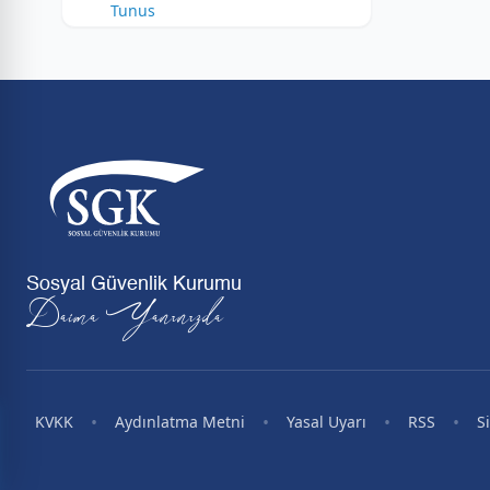
Tunus
Sosyal Güvenlik Kurumu
Daima Yanınızda
•
•
•
•
KVKK
Aydınlatma Metni
Yasal Uyarı
RSS
S