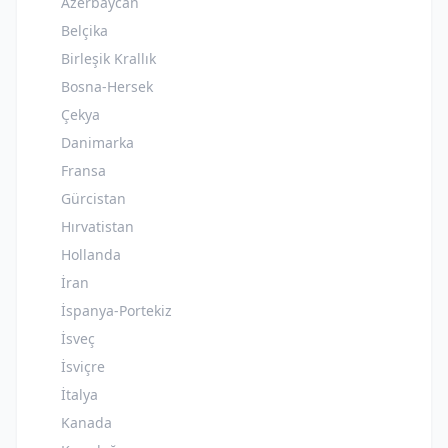
Azerbaycan
Belçika
Birleşik Krallık
Bosna-Hersek
Çekya
Danimarka
Fransa
Gürcistan
Hırvatistan
Hollanda
İran
İspanya-Portekiz
İsveç
İsviçre
İtalya
Kanada