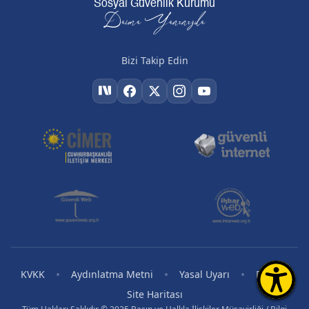
Sosyal Güvenlik Kurumu
Daima Yanınızda
Bizi Takip Edin
•
•
•
•
KVKK
Aydınlatma Metni
Yasal Uyarı
RSS
Site Haritası