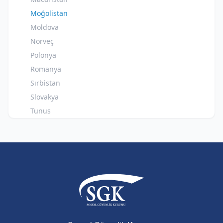
Moğolistan
Moldova
Norveç
Polonya
Romanya
Sırbistan
Slovakya
Tunus