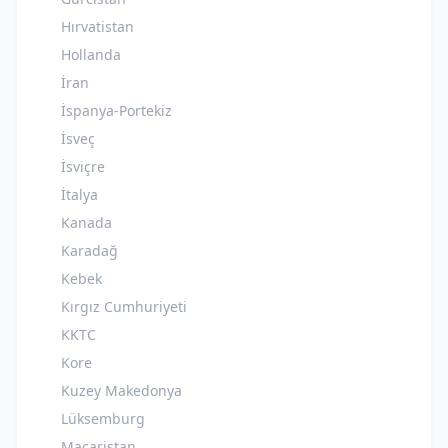
Hırvatistan
Hollanda
İran
İspanya-Portekiz
İsveç
İsviçre
İtalya
Kanada
Karadağ
Kebek
Kırgız Cumhuriyeti
KKTC
Kore
Kuzey Makedonya
Lüksemburg
Macaristan