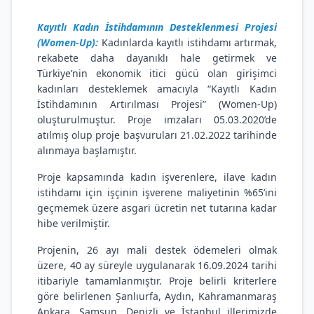
Kayıtlı Kadın İstihdamının Desteklenmesi Projesi
(Women-Up):
Kadınlarda kayıtlı istihdamı artırmak,
rekabete daha dayanıklı hale getirmek ve
Türkiye’nin ekonomik itici gücü olan girişimci
kadınları desteklemek amacıyla “Kayıtlı Kadın
İstihdamının Artırılması Projesi” (Women-Up)
oluşturulmuştur. Proje imzaları 05.03.2020’de
atılmış olup proje başvuruları 21.02.2022 tarihinde
alınmaya başlamıştır.
Proje kapsamında kadın işverenlere, ilave kadın
istihdamı için işçinin işverene maliyetinin %65’ini
geçmemek üzere asgari ücretin net tutarına kadar
hibe verilmiştir.
Projenin, 26 ayı mali destek ödemeleri olmak
üzere, 40 ay süreyle uygulanarak 16.09.2024 tarihi
itibariyle tamamlanmıştır. Proje belirli kriterlere
göre belirlenen Şanlıurfa, Aydın, Kahramanmaraş
Ankara, Samsun, Denizli ve İstanbul illerimizde