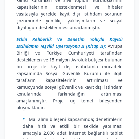
kamu kurumları ve sivil toplum kuruluşlarının
kapasitelerinin desteklenmesi ve hibeler
vasıtasıyla yerelde kayıt dışı istihdam sorunun
çözümünde yenilikçi yaklaşımların ve sosyal
diyalogun desteklenmesi amaçlanmıştır.
Etkin Rehberlik Ve Denetim Yoluyla Kayıtlı
İstihdamın Teşviki Operasyonu II (Kitup II):
Avrupa
Birliği ve Türkiye Cumhuriyeti tarafından
desteklenen ve 15 milyon Avroluk bütçesi bulunan
bu proje ile kayıt dışı istihdamla mücadele
kapsamında Sosyal Güvenlik Kurumu ile ilgili
tarafların kapasitelerinin artırılması ve
kamuoyunda sosyal güvenlik ve kayıt dışı istihdam
konularında farkındalığın artırılması
amaçlanmıştır. Proje üç temel bileşenden
oluşmaktadır:
Mal alımı bileşeni kapsamında; denetimlerin
daha hızlı ve etkili bir şekilde yapılması
amacıyla 2.000 adet internet bağlantılı tablet