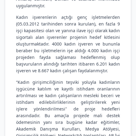
uygulanmıştır.
Kadın işverenlerin açtığı genç işletmelerden
(05.03.2012 tarihinden sonra kurulan), en fazla 9
işçi kapasitesi olan ve yanına ilave işçi olarak kadın
sigortalı alan işverenler projenin hedef kitlesini
oluşturmaktadır. 4000 kadın işveren ve bununla
beraber bu işletmelerin işe aldığı 4.000 kadın işçi
projeden fayda sağlaması hedeflenmiş olup
başvuruların alındığı tarihten itibaren 6.201 kadın
işveren ve 8.667 kadın çalışan faydalanmıştır.
“Kadın girişimciliğinin teşviki yoluyla kadınların
işgücüne katılım ve kayıtlı istihdam oranlarının
artırılması ve kadın çalışanların mesleki beceri ve
istihdam edilebilirliklerinin geliştirilerek yeni
işlere yönlendirilmesi" de proje hedefleri
arasındadır. Bu amaçla projede mali destek
ödemesinin yanı sıra bugüne kadar eğitimler,
Akademik Danışma Kurulları, Medya Atölyesi,
Girişimcilik Atölyesi, Network/Ağ toplantıları, AB İyi