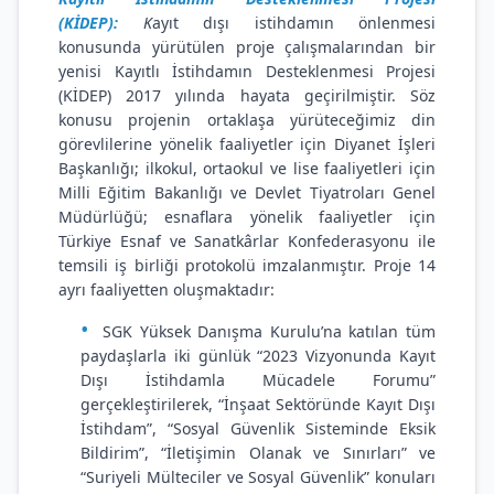
(KİDEP):
K
ayıt dışı istihdamın önlenmesi
konusunda yürütülen proje çalışmalarından bir
yenisi Kayıtlı İstihdamın Desteklenmesi Projesi
(KİDEP) 2017 yılında hayata geçirilmiştir. Söz
konusu projenin ortaklaşa yürüteceğimiz din
görevlilerine yönelik faaliyetler için Diyanet İşleri
Başkanlığı; ilkokul, ortaokul ve lise faaliyetleri için
Milli Eğitim Bakanlığı ve Devlet Tiyatroları Genel
Müdürlüğü; esnaflara yönelik faaliyetler için
Türkiye Esnaf ve Sanatkârlar Konfederasyonu ile
temsili iş birliği protokolü imzalanmıştır. Proje 14
ayrı faaliyetten oluşmaktadır:
SGK Yüksek Danışma Kurulu’na katılan tüm
paydaşlarla iki günlük “2023 Vizyonunda Kayıt
Dışı İstihdamla Mücadele Forumu”
gerçekleştirilerek, “İnşaat Sektöründe Kayıt Dışı
İstihdam”, “Sosyal Güvenlik Sisteminde Eksik
Bildirim”, “İletişimin Olanak ve Sınırları” ve
“Suriyeli Mülteciler ve Sosyal Güvenlik” konuları