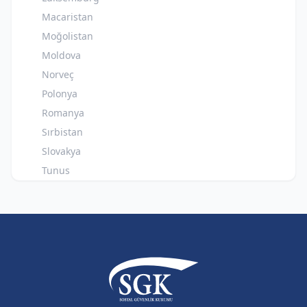
Macaristan
Moğolistan
Moldova
Norveç
Polonya
Romanya
Sırbistan
Slovakya
Tunus