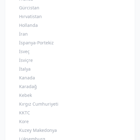
Gürcistan
Hırvatistan
Hollanda
İran
İspanya-Portekiz
İsveç
İsviçre
İtalya
Kanada
Karadağ
Kebek
Kırgız Cumhuriyeti
KKTC
Kore
Kuzey Makedonya
Lüksemburg