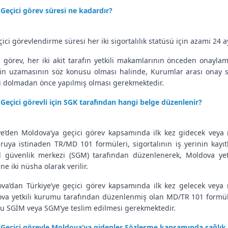
Geçici görev süresi ne kadardır?
çici görevlendirme süresi her iki sigortalılık statüsü için azami 24 a
i görev, her iki akit tarafın yetkili makamlarının önceden onaylama
in uzamasının söz konusu olması halinde, Kurumlar arası onay s
i dolmadan önce yapılmış olması gerekmektedir.
Geçici görevli için SGK tarafından hangi belge düzenlenir?
ye’den Moldova’ya geçici görev kapsamında ilk kez gidecek veya m
ruya istinaden TR/MD 101 formüleri, sigortalının iş yerinin kayı
l güvenlik merkezi (SGM) tarafından düzenlenerek, Moldova yet
ne iki nüsha olarak verilir.
va’dan Türkiye’ye geçici görev kapsamında ilk kez gelecek veya m
va yetkili kurumu tarafından düzenlenmiş olan MD/TR 101 formülerin
u SGİM veya SGM’ye teslim edilmesi gerekmektedir.
Geçici görevle Moldova’ya gidenler Sözleşme kapsamında sağlık 