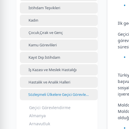
İstihdam Teşvikleri
Kadın
İlk ge
Çocuk,Çırak ve Genç
Geçic
görev
Kamu Görevlileri
süres
Kayıt Dışı İstihdam
İş Kazası ve Meslek Hastalığı
Türki
başvu
Hastalık ve Analık Halleri
sosya
işvere
Sözleşmeli Ülkelere Geçici Görevlendirme
Moldo
Geçici Görevlendirme
Moldo
Almanya
olduğ
Arnavutluk