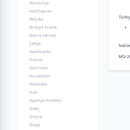
Avusturya
Azerbaycan
Türki
Belçika
Birleşik Krallık
Bosna-Hersek
Çekya
Natio
Danimarka
MD-20
Fransa
Gürcistan
Hırvatistan
Hollanda
İran
İspanya-Portekiz
İsveç
İsviçre
İtalya