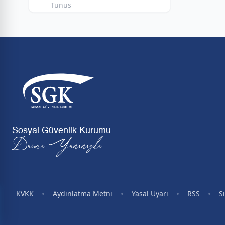
Tunus
Sosyal Güvenlik Kurumu
Daima Yanınızda
•
•
•
•
KVKK
Aydınlatma Metni
Yasal Uyarı
RSS
S