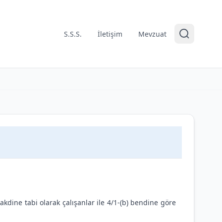
S.S.S.
İletişim
Mevzuat
kdine tabi olarak çalışanlar ile 4/1-(b) bendine göre