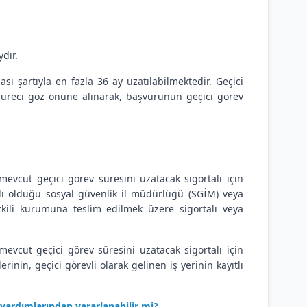
ydır.
sı şartıyla en fazla 36 ay uzatılabilmektedir. Geçici
üreci göz önüne alınarak, başvurunun geçici görev
evcut geçici görev süresini uzatacak sigortalı için
tlı olduğu sosyal güvenlik il müdürlüğü (SGİM) veya
kili kurumuna teslim edilmek üzere sigortalı veya
evcut geçici görev süresini uzatacak sigortalı için
in, geçici görevli olarak gelinen iş yerinin kayıtlı
yardımlarından yararlanabilir mi?