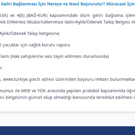
Geliri Bağlanması İçin Nereye ve Nasıl Başvurulur? Müracaat İçin 
(SSK) ve 4(b) (BAĞ-KUR) kapsamındaki ölüm geliri bağlama işlem
lik İl/Merkez Müdürlüklerimize Gelir/Aylık/Ödenek Talep Belgesi il
/Aylık/Ödenek Talep belgesine;
l çocuklar için sağlık kurulu raporu
 İlamı (Hak sahiplerine vasi tayin edilmesi durumunda)
r.
a,
www.turkiye.gov.tr
adresi üzerinden başvuru imkanı bulunmaktad
umuz ile MEB ve YÖK arasında yapılan protokol kapsamında öğrenc
ci belgesinin güncel olup olmadığı konusunda tereddüt edilmesi 