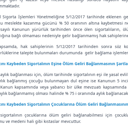
nmaktadır.
l Sigorta İşlemleri Yönetmeliğine 5/12/2017 tarihinde eklenen ge
u meslekte kazanma gücünü % 50 oranının altına kaybetmesi nede
sayılı Kanunun yürürlük tarihinden önce ölen sigortalıların, ö
lığına bağlı olmaması nedeniyle gelir bağlanmamış hak sahiplerine 
psamda, hak sahiplerinin 5/12/2017 tarihinden sonra söz ko
lüklerine talepte bulunmaları durumunda gelir bağlama işlemleri 
ını Kaybeden Sigortalının Eşine Ölüm Geliri Bağlanmasının Şartlar
aylık bağlanması için, ölüm tarihinde sigortalının eşi ile yasal evli
ylık bağlanmış çocuğu bulunmayan dul eşine ise Kanunun 5 inci ma
 Kanun kapsamında veya yabancı bir ülke mevzuatı kapsamında ça
aylık bağlanmamış olması halinde % 75 i oranında aylık bağlanacakt
ını Kaybeden Sigortalının Çocuklarına Ölüm Geliri Bağlanmasının 
sigortalının çocuklarına ölüm geliri bağlanabilmesi için çocukl
u ve medeni hali gibi kıstaslar mevcuttur.