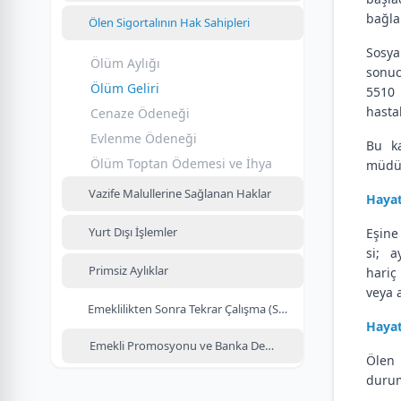
bağla
Ölen Sigortalının Hak Sahipleri
Sosya
Ölüm Aylığı
sonuc
Ölüm Geliri
5510 
hasta
Cenaze Ödeneği
Evlenme Ödeneği
Bu ka
Ölüm Toptan Ödemesi ve İhya
müdür
Vazife Malullerine Sağlanan Haklar
Hayat
Yurt Dışı İşlemler
Eşine 
si; a
Primsiz Aylıklar
hariç
veya 
Emeklilikten Sonra Tekrar Çalışma (SGDP)
Hayat
Emekli Promosyonu ve Banka Değişikliği
Ölen 
durum