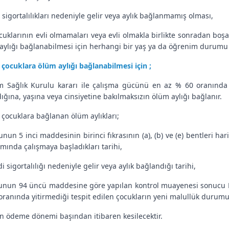
 sigortalılıkları nedeniyle gelir veya aylık bağlanmamış olması,
ocuklarının evli olmamaları veya evli olmakla birlikte sonradan boşa
aylığı bağlanabilmesi için herhangi bir yaş ya da öğrenim durumu
 çocuklara ölüm aylığı bağlanabilmesi için ;
 Sağlık Kurulu kararı ile çalışma gücünü en az % 60 oranında yi
ığına, yaşına veya cinsiyetine bakılmaksızın ölüm aylığı bağlanır.
 çocuklara bağlanan ölüm aylıkları;
unun 5 inci maddesinin birinci fıkrasının (a), (b) ve (e) bentleri 
mında çalışmaya başladıkları tarihi,
i sigortalılığı nedeniyle gelir veya aylık bağlandığı tarihi,
unun 94 üncü maddesine göre yapılan kontrol muayenesi sonucu K
oranında yitirmediği tespit edilen çocukların yeni malullük durumu
en ödeme dönemi başından itibaren kesilecektir.