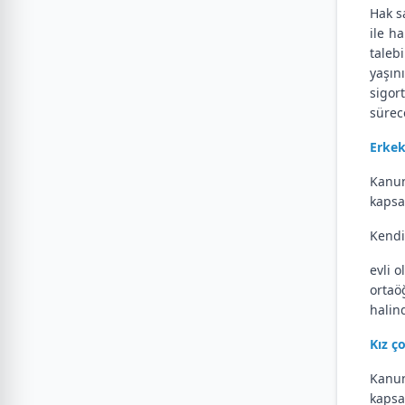
Hak s
ile h
taleb
yaşın
sigor
sürec
Erkek
Kanun
kapsa
Kendi
evli 
ortaö
halin
Kız ç
Kanun
kapsa