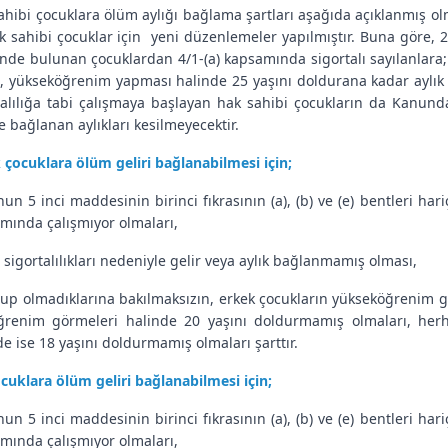
ahibi çocuklara ölüm aylığı bağlama şartları aşağıda açıklanmış olm
ak sahibi çocuklar için yeni düzenlemeler yapılmıştır. Buna göre, 
inde bulunan çocuklardan 4/1-(a) kapsamında sigortalı sayılanlara;
ı, yükseköğrenim yapması halinde 25 yaşını doldurana kadar aylık 
talılığa tabi çalışmaya başlayan hak sahibi çocukların da Kanunda 
e bağlanan aylıkları kesilmeyecektir.
 çocuklara ölüm geliri bağlanabilmesi için;
un 5 inci maddesinin birinci fıkrasının (a), (b) ve (e) bentleri h
mında çalışmıyor olmaları,
 sigortalılıkları nedeniyle gelir veya aylık bağlanmamış olması,
olup olmadıklarına bakılmaksızın, erkek çocukların yükseköğrenim
ğrenim görmeleri halinde 20 yaşını doldurmamış olmaları, he
de ise 18 yaşını doldurmamış olmaları şarttır.
ocuklara ölüm geliri bağlanabilmesi için;
un 5 inci maddesinin birinci fıkrasının (a), (b) ve (e) bentleri h
mında çalışmıyor olmaları,