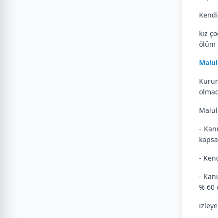
Kendi
kız ç
ölüm 
Malul
Kurum
olmad
Malul
- Kan
kapsa
- Kend
- Kan
% 60 
izley