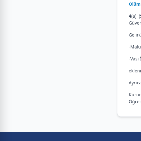
Ölüm 
4(a) 
Güven
Gelir
-Malu
-Vasi
ekleni
Ayrıc
Kurum
Öğren