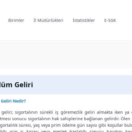
Birimler
İl Müdürlükleri
İstatistikler
E-SGK
lüm Geliri
Geliri Nedir?
geliri; sigortalının sürekli iş göremezlik geliri almakta iken y
tmesi sonucu sigortalının hak sahiplerine bağlanan gelirdir. Ölen 
sigortalılık süresi, yaş veya prim ödeme gün sayısı gibi koşullar bul
dığı gün iş kazası veya meslek hastalığı sonucu hayatını kayb