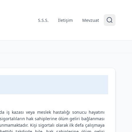
S.S.S.
İletişim
Mevzuat
a da iş kazası veya meslek hastalığı sonucu hayatını
sigortalıların hak sahiplerine ölüm geliri bağlanması
unmamaktadır. Kişi sigortalı olarak ilk defa çalışmaya
ettiği takdirde bile, hak sahiplerine ölüm geliri