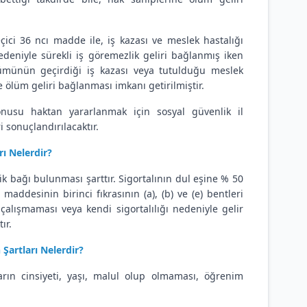
çici 36 ncı madde ile, iş kazası ve meslek hastalığı
niyle sürekli iş göremezlik geliri bağlanmış iken
lümünün geçirdiği iş kazası veya tutulduğu meslek
ölüm geliri bağlanması imkanı getirilmiştir.
nusu haktan yararlanmak için sosyal güvenlik il
sonuçlandırılacaktır.
ı Nelerdir?
lik bağı bulunması şarttır. Sigortalının dul eşine % 50
ddesinin birinci fıkrasının (a), (b) ve (e) bentleri
lışmaması veya kendi sigortalılığı nedeniyle gelir
ır.
Şartları Nelerdir?
arın cinsiyeti, yaşı, malul olup olmaması, öğrenim