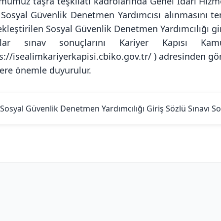
mumuz taşra teşkilatı kadrolarında Genel İdari Hizme
) Sosyal Güvenlik Denetmen Yardımcısı alınmasını tem
kleştirilen Sosyal Güvenlik Denetmen Yardımcılığı gir
ylar sınav sonuçlarını Kariyer Kapısı K
s://isealimkariyerkapisi.cbiko.gov.tr/ )
adresinden görü
ilere önemle duyurulur.
Sosyal Güvenlik Denetmen Yardımcılığı Giriş Sözlü Sınavı 