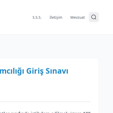
S.S.S.
İletişim
Mevzuat
ılığı Giriş Sınavı