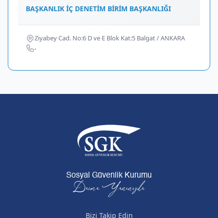
BAŞKANLIK İÇ DENETİM BİRİM BAŞKANLIĞI
Ziyabey Cad. No:6 D ve E Blok Kat:5 Balgat / ANKARA
.
Sosyal Güvenlik Kurumu
Daima Yanınızda
Bizi Takip Edin