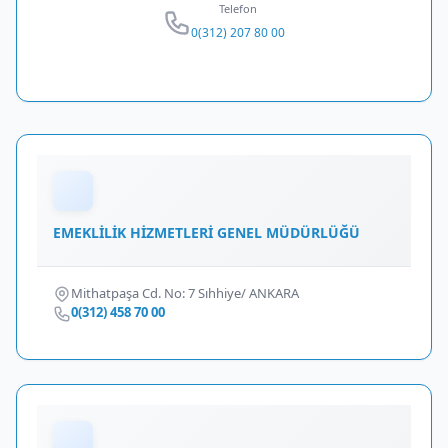
Telefon
0(312) 207 80 00
EMEKLİLİK HİZMETLERİ GENEL MÜDÜRLÜĞÜ
Mithatpaşa Cd. No: 7 Sıhhiye/ ANKARA
0(312) 458 70 00